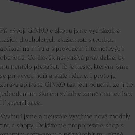
Při vývoji GINKO e-shopu jsme vycházeli z
našich dlouholetých zkušeností s tvorbou
aplikací na míru a s provozem internetových
obchodů. Co člověk nevyužívá pravidelně, by
mu nemělo překážet. To je heslo, kterým jsme
se při vývoji řídili a stále řídíme. I proto je
zpráva aplikace GINKO tak jednoduchá, že ji po
jednodenním školení zvládne zaměstnanec bez
IT specializace.
Vyvinuli jsme a neustále vyvíjíme nové moduly
pro e-shopy. Dokážeme propojovat e-shop s
externím softwarem a přizpůsobit mu různé